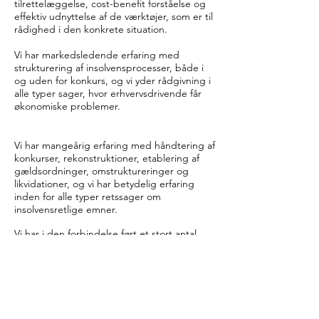
tilrettelæggelse, cost-benefit forståelse og
effektiv udnyttelse af de værktøjer, som er til
rådighed i den konkrete situation.
Vi har markedsledende erfaring med
strukturering af insolvensprocesser, både i
og uden for konkurs, og vi yder rådgivning i
alle typer sager, hvor erhvervsdrivende får
økonomiske problemer.
Vi har mangeårig erfaring med håndtering af
konkurser, rekonstruktioner, etablering af
gældsordninger, omstruktureringer og
likvidationer, og vi har betydelig erfaring
inden for alle typer retssager om
insolvensretlige emner.
Vi har i den forbindelse ført et stort antal
sager om omstødelse, udlevering af aktiver,
fordringsprøvelse og erstatningssager,
herunder ledelses- og revisoransvarssager.