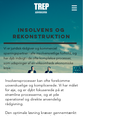
Insolvens og
rekonstruktion
Vi er juridisk rådgiver og kommerciel
sparringspartner i alle insolvensretlige forhold, og
har dyb indsigt i de ofte komplekse processer,
som udspringer af en virksomheds økonomiske
krise.
Insolvensprocesser kan ofte forekomme
uoverskuelige og komplicerede. Vi har målet
for øje, og er dybt fokuserede på at
strømline processerne, og at yde
operationel og direkte anvendelig
rådgivning.
Den optimale løsning kræver gennemtænkt